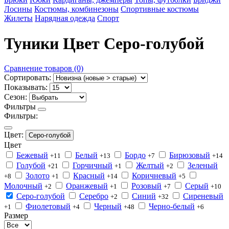
Лосины
Костюмы, комбинезоны
Спортивные костюмы
Жилеты
Нарядная одежда
Спорт
Туники Цвет Серо-голубой
Сравнение товаров (0)
Сортировать:
Показывать:
Сезон:
Фильтры
Фильтры:
Цвет:
Серо-голубой
Цвет
Бежевый
Белый
Бордо
Бирюзовый
+11
+13
+7
+14
Голубой
Горчичный
Желтый
Зеленый
+21
+1
+2
Золото
Красный
Коричневый
+8
+1
+14
+5
Молочный
Оранжевый
Розовый
Серый
+2
+1
+7
+10
Серо-голубой
Серебро
Синий
Сиреневый
+2
+32
Фиолетовый
Черный
Черно-белый
+1
+4
+48
+6
Размер