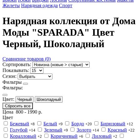
Жилеты
Нарядная одежда
Спорт
Нарядная коллекция от Дома
Моды "SPARADA" Цвет
Черный, Шоколадный
Сравнение товаров (0)
Сортировать:
Показывать:
Сезон:
Фильтры
Фильтры:
Цвет:
Черный
Шоколадный
Сбросить все
Цена
800
-
1990
р.
Цвет
Бежевый
Белый
Бордо
Бирюзовый
+8
+9
+20
+12
Голубой
Зеленый
Золото
Красный
+14
+9
+14
+22
Коралловый
Коричневый
Лиловый
+2
+6
+2