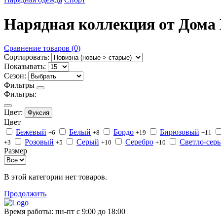
Нарядная коллекция от Дом
Сравнение товаров (0)
Сортировать:
Показывать:
Сезон:
Фильтры
Фильтры:
Цвет:
Фуксия
Цвет
Бежевый
Белый
Бордо
Бирюзовый
+6
+8
+19
+11
Розовый
Серый
Серебро
Светло-сер
+3
+5
+10
+10
Размер
В этой категории нет товаров.
Продолжить
Время работы:
пн-пт с 9:00 до 18:00