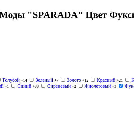
а Моды "SPARADA" Цвет Фукс
Голубой
Зеленый
Золото
Красный
К
+14
+7
+12
+21
ый
Синий
Сиреневый
Фиолетовый
Фук
+1
+33
+2
+3