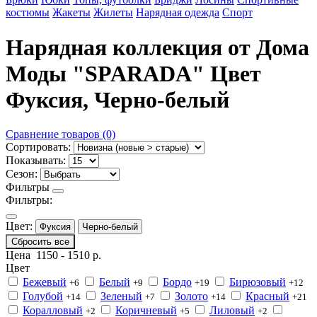
костюмы
Жакеты
Жилеты
Нарядная одежда
Спорт
Нарядная коллекция от Дома
Моды "SPARADA" Цвет
Фуксия, Черно-белый
Сравнение товаров (0)
Сортировать:
Показывать:
Сезон:
Фильтры
Фильтры:
Цвет:
Фуксия
Черно-белый
Сбросить все
Цена
1150
-
1510
р.
Цвет
Бежевый
Белый
Бордо
Бирюзовый
+6
+9
+19
+12
Голубой
Зеленый
Золото
Красный
+14
+7
+14
+21
Коралловый
Коричневый
Лиловый
+2
+5
+2