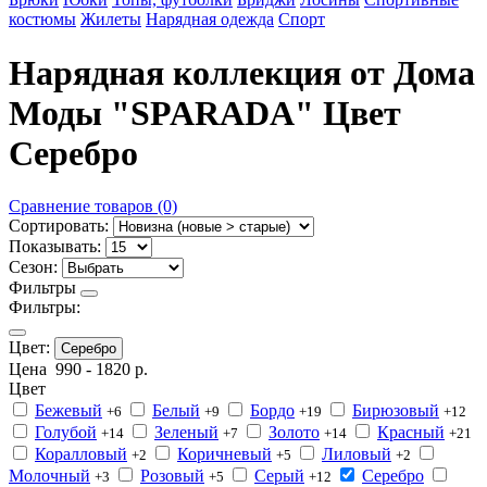
костюмы
Жилеты
Нарядная одежда
Спорт
Нарядная коллекция от Дома
Моды "SPARADA" Цвет
Серебро
Сравнение товаров (0)
Сортировать:
Показывать:
Сезон:
Фильтры
Фильтры:
Цвет:
Серебро
Цена
990
-
1820
р.
Цвет
Бежевый
Белый
Бордо
Бирюзовый
+6
+9
+19
+12
Голубой
Зеленый
Золото
Красный
+14
+7
+14
+21
Коралловый
Коричневый
Лиловый
+2
+5
+2
Молочный
Розовый
Серый
Серебро
+3
+5
+12