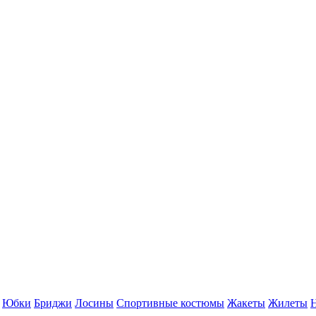
Юбки
Бриджи
Лосины
Спортивные костюмы
Жакеты
Жилеты
Н