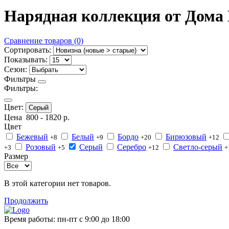
Нарядная коллекция от Дом
Сравнение товаров (0)
Сортировать:
Показывать:
Сезон:
Фильтры
Фильтры:
Цвет:
Серый
Цена
800
-
1820
р.
Цвет
Бежевый
Белый
Бордо
Бирюзовый
+8
+9
+20
+12
Розовый
Серый
Серебро
Светло-серый
+3
+5
+12
+
Размер
В этой категории нет товаров.
Продолжить
Время работы:
пн-пт с 9:00 до 18:00