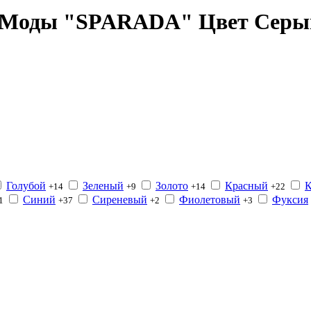
а Моды "SPARADA" Цвет Серы
Голубой
Зеленый
Золото
Красный
К
+14
+9
+14
+22
Синий
Сиреневый
Фиолетовый
Фуксия
1
+37
+2
+3