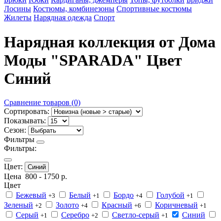
Лосины
Костюмы, комбинезоны
Спортивные костюмы
Жилеты
Нарядная одежда
Спорт
Нарядная коллекция от Дома
Моды "SPARADA" Цвет
Синий
Сравнение товаров (0)
Сортировать:
Показывать:
Сезон:
Фильтры
Фильтры:
Цвет:
Синий
Цена
800
-
1750
р.
Цвет
Бежевый
Белый
Бордо
Голубой
+3
+1
+4
+1
Зеленый
Золото
Красный
Коричневый
+2
+4
+6
+1
Серый
Серебро
Светло-серый
Синий
+1
+2
+1