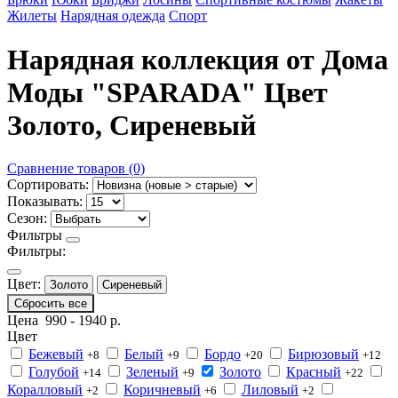
Жилеты
Нарядная одежда
Спорт
Нарядная коллекция от Дома
Моды "SPARADA" Цвет
Золото, Сиреневый
Сравнение товаров (0)
Сортировать:
Показывать:
Сезон:
Фильтры
Фильтры:
Цвет:
Золото
Сиреневый
Сбросить все
Цена
990
-
1940
р.
Цвет
Бежевый
Белый
Бордо
Бирюзовый
+8
+9
+20
+12
Голубой
Зеленый
Золото
Красный
+14
+9
+22
Коралловый
Коричневый
Лиловый
+2
+6
+2