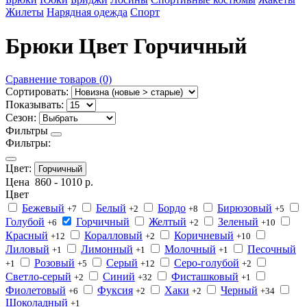
Жилеты
Нарядная одежда
Спорт
Брюки Цвет Горчичный
Сравнение товаров (0)
Сортировать:
Показывать:
Сезон:
Фильтры
Фильтры:
Цвет:
Горчичный
Цена
860
-
1010
р.
Цвет
Бежевый
Белый
Бордо
Бирюзовый
+7
+2
+8
+5
Голубой
Горчичный
Желтый
Зеленый
+6
+2
+10
Красный
Коралловый
Коричневый
+12
+2
+10
Лиловый
Лимонный
Молочный
Песочный
+1
+1
+1
Розовый
Серый
Серо-голубой
+1
+5
+12
+2
Светло-серый
Синий
Фисташковый
+2
+32
+1
Фиолетовый
Фуксия
Хаки
Черный
+6
+2
+2
+34
Шоколадный
+1