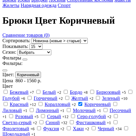
Жилеты
Нарядная одежда
Спорт
Брюки Цвет Коричневый
Сравнение товаров (0)
Сортировать:
Показывать:
Сезон:
Фильтры
Фильтры:
Цвет:
Коричневый
Цена
860
-
1560
р.
Цвет
Бежевый
Белый
Бордо
Бирюзовый
+7
+2
+8
+5
Голубой
Горчичный
Желтый
Зеленый
+6
+2
+2
+10
Красный
Коралловый
Коричневый
+12
+2
Лиловый
Лимонный
Молочный
Песочный
+1
+1
+1
Розовый
Серый
Серо-голубой
+1
+5
+12
+2
Светло-серый
Синий
Фисташковый
+2
+32
+1
Фиолетовый
Фуксия
Хаки
Черный
+6
+2
+2
+34
Шоколадный
+1