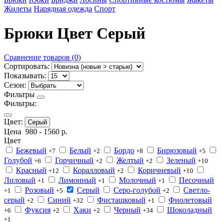
Жилеты
Нарядная одежда
Спорт
Брюки Цвет Серый
Сравнение товаров (0)
Сортировать:
Показывать:
Сезон:
Фильтры
Фильтры:
Цвет:
Серый
Цена
980
-
1560
р.
Цвет
Бежевый
Белый
Бордо
Бирюзовый
+7
+2
+8
+5
Голубой
Горчичный
Желтый
Зеленый
+6
+2
+2
+10
Красный
Коралловый
Коричневый
+12
+2
+10
Лиловый
Лимонный
Молочный
Песочный
+1
+1
+1
Розовый
Серый
Серо-голубой
Светло-
+1
+5
+2
серый
Синий
Фисташковый
Фиолетовый
+2
+32
+1
Фуксия
Хаки
Черный
Шоколадный
+6
+2
+2
+34
+1