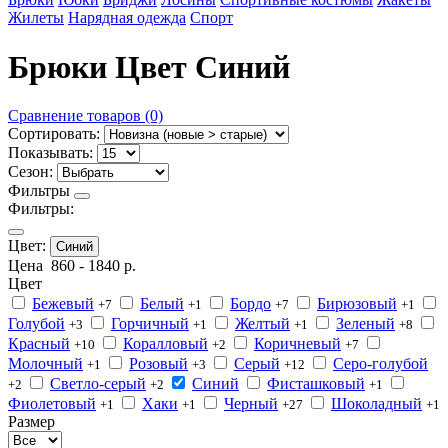
Жилеты
Нарядная одежда
Спорт
Брюки Цвет Синий
Сравнение товаров (0)
Сортировать:
Показывать:
Сезон:
Фильтры
Фильтры:
Цвет:
Синий
Цена
860
-
1840
р.
Цвет
Бежевый
Белый
Бордо
Бирюзовый
+7
+1
+7
+1
Голубой
Горчичный
Желтый
Зеленый
+3
+1
+1
+8
Красный
Коралловый
Коричневый
+10
+2
+7
Молочный
Розовый
Серый
Серо-голубой
+1
+3
+12
Светло-серый
Синий
Фисташковый
+2
+2
+1
Фиолетовый
Хаки
Черный
Шоколадный
+1
+1
+27
+1
Размер