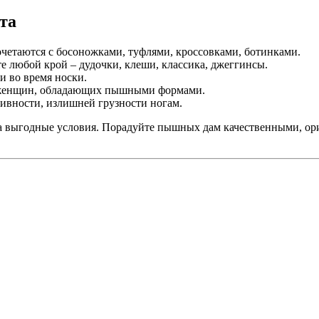
та
четаются с босоножками, туфлями, кроссовками, ботинками.
 любой крой – дудочки, клеши, классика, джеггинсы.
и во время носки.
ь женщин, обладающих пышными формами.
ивности, излишней грузности ногам.
гда выгодные условия. Порадуйте пышных дам качественными, 