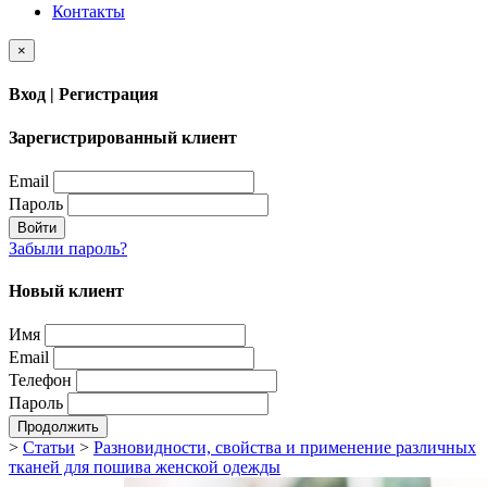
Контакты
×
Вход | Регистрация
Зарегистрированный клиент
Email
Пароль
Войти
Забыли пароль?
Новый клиент
Имя
Email
Телефон
Пароль
Продолжить
>
Статьи
>
Разновидности, свойства и применение различных
тканей для пошива женской одежды